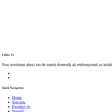
Follow Us
Nou sensèman akeyi tou de zanmi domestik ak entènasyonal yo kolab
Quick Navigation
Home
Sou nou
Pwodwi yo
Nouvèl