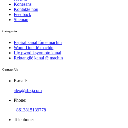
Konesans
Kontakte nou
Feedback
Sitemap
Categories
Espiral kanal fòme machin
Wonn Duct fè machin
Liy pwodiksyon oto kanal
Rektangilè kanal fè machin
Contact Us
E-mail:
alex@sbkj.com
Phone:
+8613815139778
Telephone: