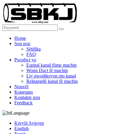
Home
Sou nou
Sètifika
FAQ
Pwodwi yo
Espiral kanal fòme machin
Wonn Duct fè machin
Liy pwodiksyon oto kanal
Rektangilè kanal fè machin
Nouvèl
Konesans
Kontakte nou
Feedback
Language
Kreyòl Ayisyen
English
Norsk