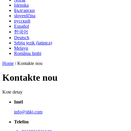
íslenska
Български
slovenščina
русский
Español
한국어
Deutsch
Srbija jezik (latinica)
Melayu
România limbi
Home
/ Kontakte nou
Kontakte nou
Kote detay
Imèl
info@sbkj.com
Telefòn