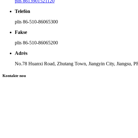
plis 8613901521120
Telefòn
plis 86-510-86065300
Fakse
plis 86-510-86065200
Adrès
No.78 Huanxi Road, Zhutang Town, Jiangyin City, Jiangsu, P
Kontakte nou