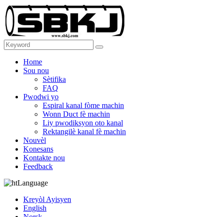
Home
Sou nou
Sètifika
FAQ
Pwodwi yo
Espiral kanal fòme machin
Wonn Duct fè machin
Liy pwodiksyon oto kanal
Rektangilè kanal fè machin
Nouvèl
Konesans
Kontakte nou
Feedback
Language
Kreyòl Ayisyen
English
Norsk