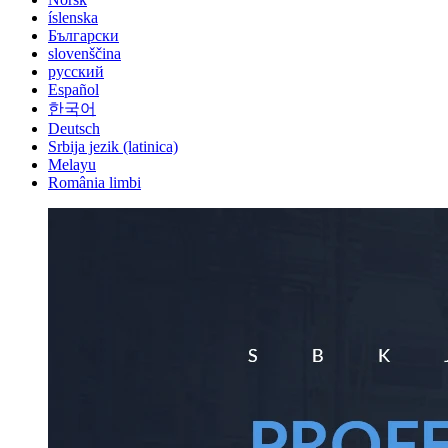
íslenska
Български
slovenščina
русский
Español
한국어
Deutsch
Srbija jezik (latinica)
Melayu
România limbi