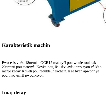
Karakteristik machin
Pwosesis vitès: 18m/min, GCR15 materyèl pou woule roulo ak
20crmnti pou materyèl Kovèti pou, lè l sèvi avèk presizyon vè k'ap
manje kadav Kovèti pou redukteur akchain, li se byen apwopriye
pou gwo-echèl pwodiksyon.
Imaj detay