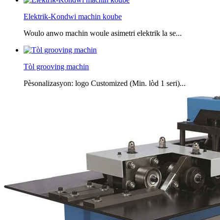
Elektrik-Kondwi machin koube
Woulo anwo machin woule asimetri elektrik la se...
Tòl grooving machin
Pèsonalizasyon: logo Customized (Min. lòd 1 seri)...