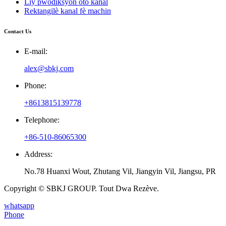
Liy pwodiksyon oto kanal
Rektangilè kanal fè machin
Contact Us
E-mail:
alex@sbkj.com
Phone:
+8613815139778
Telephone:
+86-510-86065300
Address:
No.78 Huanxi Wout, Zhutang Vil, Jiangyin Vil, Jiangsu, PR
Copyright © SBKJ GROUP. Tout Dwa Rezève.
whatsapp
Phone