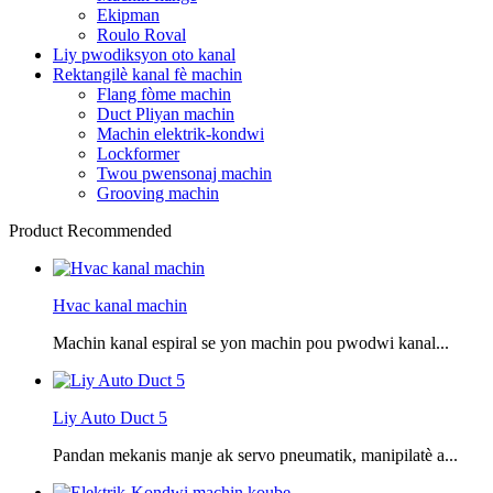
Ekipman
Roulo Roval
Liy pwodiksyon oto kanal
Rektangilè kanal fè machin
Flang fòme machin
Duct Pliyan machin
Machin elektrik-kondwi
Lockformer
Twou pwensonaj machin
Grooving machin
Product Recommended
Hvac kanal machin
Machin kanal espiral se yon machin pou pwodwi kanal...
Liy Auto Duct 5
Pandan mekanis manje ak servo pneumatik, manipilatè a...