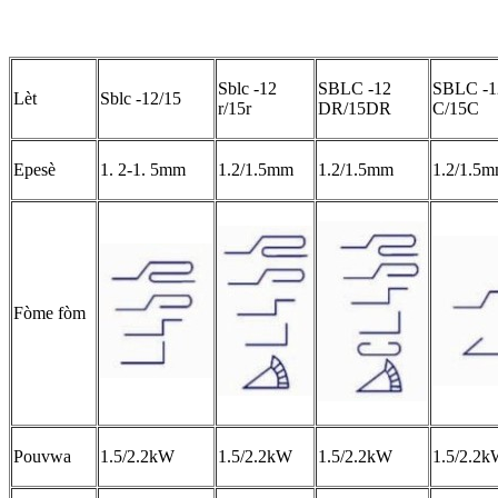
Sblc -12
SBLC -12
SBLC -1
Lèt
Sblc -12/15
r/15r
DR/15DR
C/15C
Epesè
1. 2-1. 5mm
1.2/1.5mm
1.2/1.5mm
1.2/1.5
Fòme fòm
Pouvwa
1.5/2.2kW
1.5/2.2kW
1.5/2.2kW
1.5/2.2