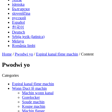
íslenska
Български
slovenščina
русский
Español
한국어
Deutsch
Srbija jezik (latinica)
Melayu
România limbi
Home
/
Pwodwi yo
/
Espiral kanal fòme machin
/ Content
Pwodwi yo
Categories
Espiral kanal fòme machin
Wonn Duct fè machin
Machin wonn kanal
Gorelocker
Soude machin
Koupe machin
Machin flange