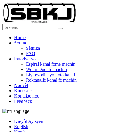
Home
Sou nou
Sètifika
FAQ
Pwodwi yo
Espiral kanal fòme machin
Wonn Duct fè machin
Liy pwodiksyon oto kanal
Rektangilè kanal fè machin
Nouvèl
Konesans
Kontakte nou
Feedback
Language
Kreyòl Ayisyen
English
Norsk