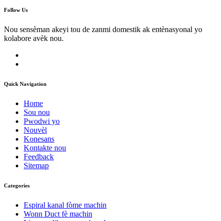
Follow Us
Nou sensèman akeyi tou de zanmi domestik ak entènasyonal yo
kolabore avèk nou.
Quick Navigation
Home
Sou nou
Pwodwi yo
Nouvèl
Konesans
Kontakte nou
Feedback
Sitemap
Categories
Espiral kanal fòme machin
Wonn Duct fè machin