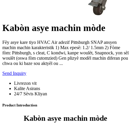
Kabòn asye machin mòde
Fèy asye kare tiyo HVAC Air adezif Pittsburgh SNAP ansyen
machin machin karakteristik 1) Max epesè: 1.2/ 1.5mm 2) Fòme
fòm: Pittsburgh, s cleat, C kondwi, kanpe woulèt, Snapnock, yon sèl
woulèt (oswa fòm cutomzied) Gen plizyè modèl machin diferan pou
chwa ou ki baze sou aktyèl ou ...
Send Inquiry
Livrezon vit
Kalite Asirans
24/7 Sèvis Kliyan
Product Introduction
Kabòn asye machin mòde