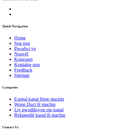
Quick Navigation
Home
Sou nou
Pwodwi yo
Nouvèl
Konesans
Kontakte nou
Feedback
Sitemap
Categories
Espiral kanal fòme machin
Wonn Duct fè machin
Liy pwodiksyon oto kanal
Rektangilè kanal fè machin
Contact Us