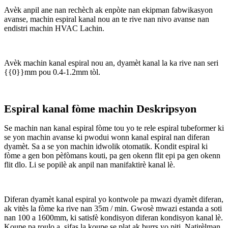
Avèk anpil ane nan rechèch ak enpòte nan ekipman fabwikasyon
avanse, machin espiral kanal nou an te rive nan nivo avanse nan
endistri machin HVAC Lachin.
Avèk machin kanal espiral nou an, dyamèt kanal la ka rive nan seri
{{0}}mm pou 0.4-1.2mm tòl.
Espiral kanal fòme machin Deskripsyon
Se machin nan kanal espiral fòme tou yo te rele espiral tubeformer ki
se yon machin avanse ki pwodui wonn kanal espiral nan diferan
dyamèt. Sa a se yon machin idwolik otomatik. Kondit espiral ki
fòme a gen bon pèfòmans kouti, pa gen okenn flit epi pa gen okenn
flit dlo. Li se popilè ak anpil nan manifaktirè kanal lè.
Diferan dyamèt kanal espiral yo kontwole pa mwazi dyamèt diferan,
ak vitès la fòme ka rive nan 35m / min. Gwosè mwazi estanda a soti
nan 100 a 1600mm, ki satisfè kondisyon diferan kondisyon kanal lè.
Koupe pa roulo a, sifas la koupe se plat ak burrs yo piti. Natirèlman,