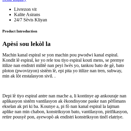
Livrezon vit
Kalite Asirans
24/7 Sèvis Kliyan
Product Introduction
Apèsi sou lekòl la
Machin kanal espiral se yon machin pou pwodwi kanal espiral.
Kondit lè espiral, ke yo rele tou tiyo espiral kouti mens, se premye
itilize nan endistri militè nan peyi lwès yo, tankou bato de gè, bato
ploton (pwovizyon) sistèm lè, epi pita yo itilize nan tren, subway,
min ak lòt enstalasyon sivil. .
Depi lè tiyo espiral antre nan mache a, li kontinye ap ankouraje nan
aplikasyon sistèm vantilasyon ak èkondisyone paske nan pèfòmans
ekselan ak pri ki ba. Kounye a, pi fò nan kanal espiral la lajman
aplike nan min chabon, konstriksyon bato, vantilasyon, pirifikasyon,
retire pousyè pon, ayewopò ak endistri konstriksyon tinèl elatriye.