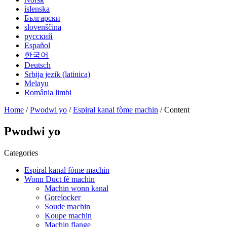
íslenska
Български
slovenščina
русский
Español
한국어
Deutsch
Srbija jezik (latinica)
Melayu
România limbi
Home
/
Pwodwi yo
/
Espiral kanal fòme machin
/ Content
Pwodwi yo
Categories
Espiral kanal fòme machin
Wonn Duct fè machin
Machin wonn kanal
Gorelocker
Soude machin
Koupe machin
Machin flange