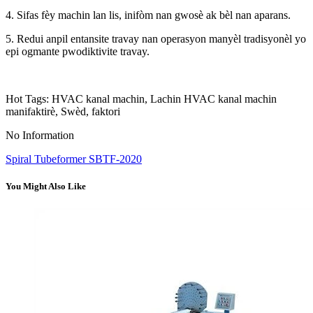
4. Sifas fèy machin lan lis, inifòm nan gwosè ak bèl nan aparans.
5. Redui anpil entansite travay nan operasyon manyèl tradisyonèl yo
epi ogmante pwodiktivite travay.
Hot Tags: HVAC kanal machin, Lachin HVAC kanal machin
manifaktirè, Swèd, faktori
No Information
Spiral Tubeformer SBTF-2020
You Might Also Like