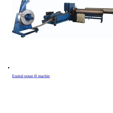
Espiral potan fè machin