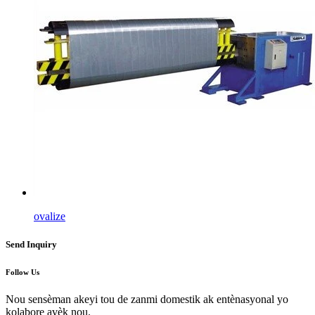
ovalize
Send Inquiry
Follow Us
Nou sensèman akeyi tou de zanmi domestik ak entènasyonal yo
kolabore avèk nou.