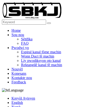
Home
Sou nou
Sètifika
FAQ
Pwodwi yo
Espiral kanal fòme machin
Wonn Duct fè machin
Liy pwodiksyon oto kanal
Rektangilè kanal fè machin
Nouvèl
Konesans
Kontakte nou
Feedback
Language
Kreyòl Ayisyen
English
Norsk