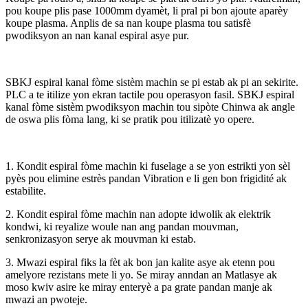
pou koupe plis pase 1000mm dyamèt, li pral pi bon ajoute aparèy
koupe plasma. Anplis de sa nan koupe plasma tou satisfè
pwodiksyon an nan kanal espiral asye pur.
SBKJ espiral kanal fòme sistèm machin se pi estab ak pi an sekirite.
PLC a te itilize yon ekran tactile pou operasyon fasil. SBKJ espiral
kanal fòme sistèm pwodiksyon machin tou sipòte Chinwa ak angle
de oswa plis fòma lang, ki se pratik pou itilizatè yo opere.
1. Kondit espiral fòme machin ki fuselage a se yon estrikti yon sèl
pyès pou elimine estrès pandan Vibration e li gen bon frigidité ak
estabilite.
2. Kondit espiral fòme machin nan adopte idwolik ak elektrik
kondwi, ki reyalize woule nan ang pandan mouvman,
senkronizasyon serye ak mouvman ki estab.
3. Mwazi espiral fiks la fèt ak bon jan kalite asye ak etenn pou
amelyore rezistans mete li yo. Se miray anndan an Matlasye ak
moso kwiv asire ke miray enteryè a pa grate pandan manje ak
mwazi an pwoteje.