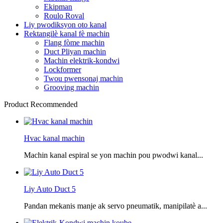
Ekipman
Roulo Roval
Liy pwodiksyon oto kanal
Rektangilè kanal fè machin
Flang fòme machin
Duct Pliyan machin
Machin elektrik-kondwi
Lockformer
Twou pwensonaj machin
Grooving machin
Product Recommended
Hvac kanal machin
Machin kanal espiral se yon machin pou pwodwi kanal...
Liy Auto Duct 5
Pandan mekanis manje ak servo pneumatik, manipilatè a...