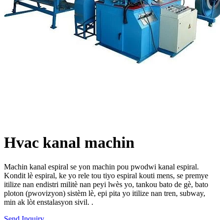
Hvac kanal machin
Machin kanal espiral se yon machin pou pwodwi kanal espiral.
Kondit lè espiral, ke yo rele tou tiyo espiral kouti mens, se premye
itilize nan endistri militè nan peyi lwès yo, tankou bato de gè, bato
ploton (pwovizyon) sistèm lè, epi pita yo itilize nan tren, subway,
min ak lòt enstalasyon sivil. .
Send Inquiry