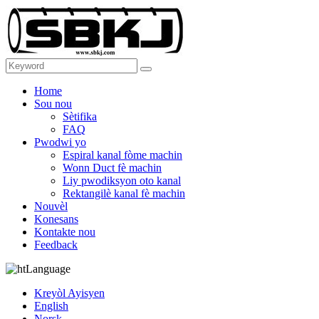
Home
Sou nou
Sètifika
FAQ
Pwodwi yo
Espiral kanal fòme machin
Wonn Duct fè machin
Liy pwodiksyon oto kanal
Rektangilè kanal fè machin
Nouvèl
Konesans
Kontakte nou
Feedback
Language
Kreyòl Ayisyen
English
Norsk