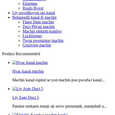
Ekipman
Roulo Roval
Liy pwodiksyon oto kanal
Rektangilè kanal fè machin
Flang fòme machin
Duct Pliyan machin
Machin elektrik-kondwi
Lockformer
Twou pwensonaj machin
Grooving machin
Product Recommended
Hvac kanal machin
Machin kanal espiral se yon machin pou pwodwi kanal...
Liy Auto Duct 5
Pandan mekanis manje ak servo pneumatik, manipilatè a...