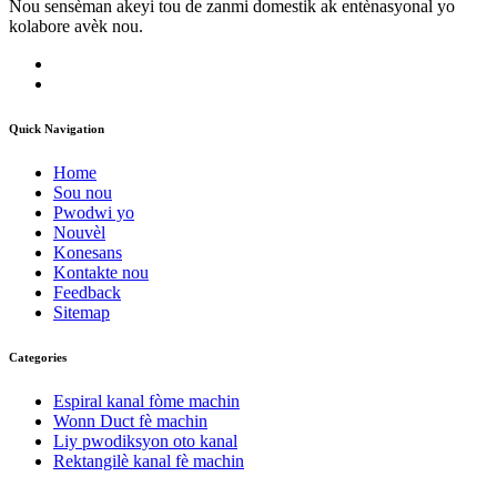
Nou sensèman akeyi tou de zanmi domestik ak entènasyonal yo
kolabore avèk nou.
Quick Navigation
Home
Sou nou
Pwodwi yo
Nouvèl
Konesans
Kontakte nou
Feedback
Sitemap
Categories
Espiral kanal fòme machin
Wonn Duct fè machin
Liy pwodiksyon oto kanal
Rektangilè kanal fè machin