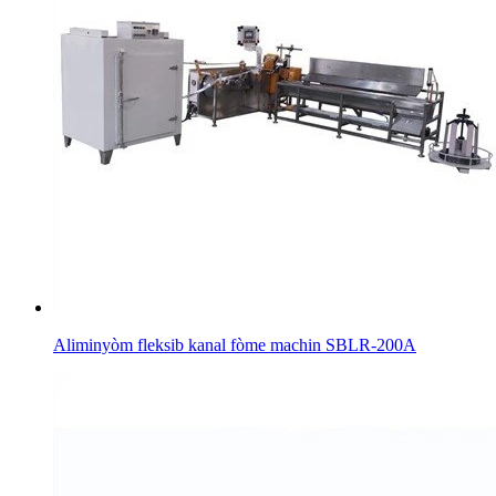
Aliminyòm fleksib kanal fòme machin SBLR-200A