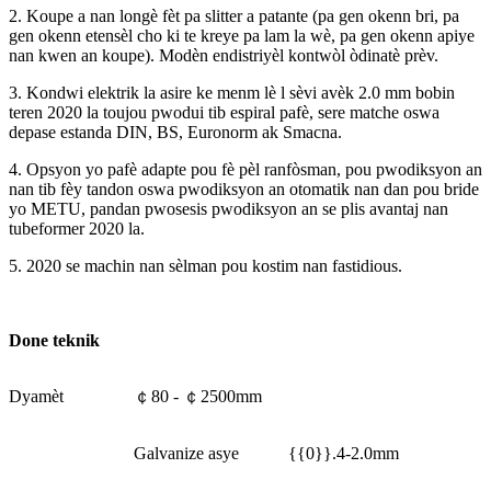
2. Koupe a nan longè fèt pa slitter a patante (pa gen okenn bri, pa
gen okenn etensèl cho ki te kreye pa lam la wè, pa gen okenn apiye
nan kwen an koupe). Modèn endistriyèl kontwòl òdinatè prèv.
3. Kondwi elektrik la asire ke menm lè l sèvi avèk 2.0 mm bobin
teren 2020 la toujou pwodui tib espiral pafè, sere matche oswa
depase estanda DIN, BS, Euronorm ak Smacna.
4. Opsyon yo pafè adapte pou fè pèl ranfòsman, pou pwodiksyon an
nan tib fèy tandon oswa pwodiksyon an otomatik nan dan pou bride
yo METU, pandan pwosesis pwodiksyon an se plis avantaj nan
tubeformer 2020 la.
5. 2020 se machin nan sèlman pou kostim nan fastidious.
Done teknik
Dyamèt
￠80 - ￠2500mm
Galvanize asye
{{0}}.4-2.0mm