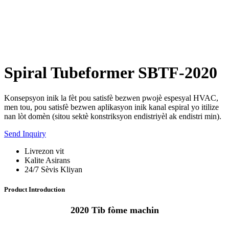
Spiral Tubeformer SBTF-2020
Konsepsyon inik la fèt pou satisfè bezwen pwojè espesyal HVAC,
men tou, pou satisfè bezwen aplikasyon inik kanal espiral yo itilize
nan lòt domèn (sitou sektè konstriksyon endistriyèl ak endistri min).
Send Inquiry
Livrezon vit
Kalite Asirans
24/7 Sèvis Kliyan
Product Introduction
2020 Tib fòme machin