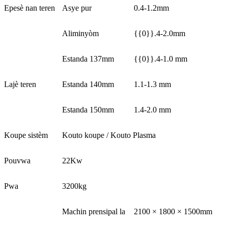
Epesè nan teren
Asye pur
0.4-1.2mm
Aliminyòm
{{0}}.4-2.0mm
Estanda 137mm
{{0}}.4-1.0 mm
Lajè teren
Estanda 140mm
1.1-1.3 mm
Estanda 150mm
1.4-2.0 mm
Koupe sistèm
Kouto koupe / Kouto Plasma
Pouvwa
22Kw
Pwa
3200kg
Machin prensipal la
2100 × 1800 × 1500mm