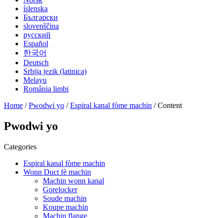
íslenska
Български
slovenščina
русский
Español
한국어
Deutsch
Srbija jezik (latinica)
Melayu
România limbi
Home
/
Pwodwi yo
/
Espiral kanal fòme machin
/ Content
Pwodwi yo
Categories
Espiral kanal fòme machin
Wonn Duct fè machin
Machin wonn kanal
Gorelocker
Soude machin
Koupe machin
Machin flange