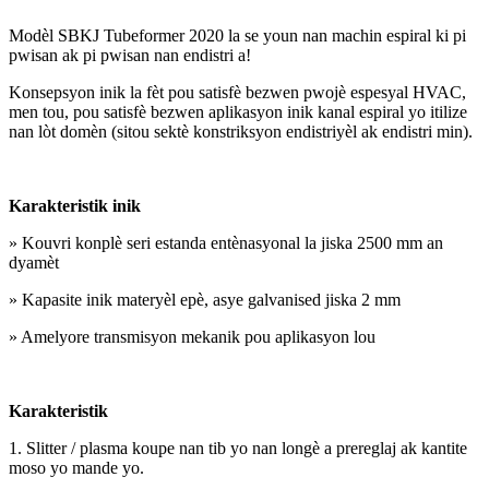
Modèl SBKJ Tubeformer 2020 la se youn nan machin espiral ki pi
pwisan ak pi pwisan nan endistri a!
Konsepsyon inik la fèt pou satisfè bezwen pwojè espesyal HVAC,
men tou, pou satisfè bezwen aplikasyon inik kanal espiral yo itilize
nan lòt domèn (sitou sektè konstriksyon endistriyèl ak endistri min).
Karakteristik inik
» Kouvri konplè seri estanda entènasyonal la jiska 2500 mm an
dyamèt
» Kapasite inik materyèl epè, asye galvanised jiska 2 mm
» Amelyore transmisyon mekanik pou aplikasyon lou
Karakteristik
1. Slitter / plasma koupe nan tib yo nan longè a prereglaj ak kantite
moso yo mande yo.