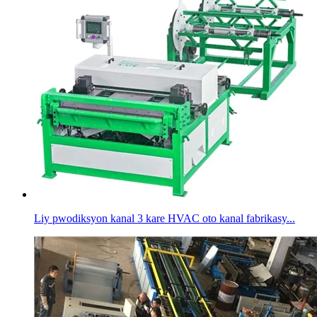
Liy pwodiksyon kanal 3 kare HVAC oto kanal fabrikasy...