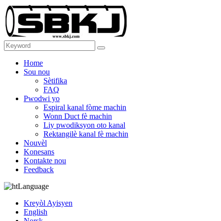
Home
Sou nou
Sètifika
FAQ
Pwodwi yo
Espiral kanal fòme machin
Wonn Duct fè machin
Liy pwodiksyon oto kanal
Rektangilè kanal fè machin
Nouvèl
Konesans
Kontakte nou
Feedback
Language
Kreyòl Ayisyen
English
Norsk