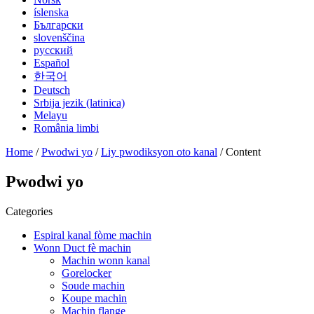
íslenska
Български
slovenščina
русский
Español
한국어
Deutsch
Srbija jezik (latinica)
Melayu
România limbi
Home
/
Pwodwi yo
/
Liy pwodiksyon oto kanal
/ Content
Pwodwi yo
Categories
Espiral kanal fòme machin
Wonn Duct fè machin
Machin wonn kanal
Gorelocker
Soude machin
Koupe machin
Machin flange