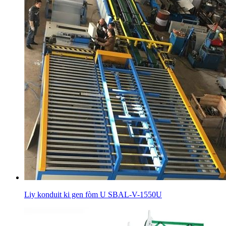
Liy konduit ki gen fòm U SBAL-V-1550U