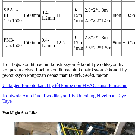
SBAL-
0-
2.8*2*1.3m
0.4-
III-
1500mm
11
15m
8ton
± 0.5
1.2mm
2.5*2.2*1.5m
1.2x1500
/ min
0-
2.8*2*1.3m
PM3-
0.4-
1500mm
12.5
15m
8ton
± 0.5
1.5x1500
1.5mm
2.5*2.2*1.5m
/ min
Hot Tags: kondit machin konstriksyon lè kondit pwodiksyon liy
konpozan debaz, Lachin kondit machin konstriksyon lè kondit liy
pwodiksyon konpozan debaz manifaktirè, Swèd, faktori
U -ki gen fòm oto kanal liy tòl koube pou HVAC kanal fè machin
Kontwole Auto Duct Pwodiksyon Liy Uncoiling Nivelman Taye
Taye
You Might Also Like