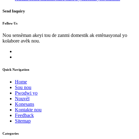
Send Inquiry
Follow Us
Nou sensèman akeyi tou de zanmi domestik ak entènasyonal yo
kolabore avèk nou.
Quick Navigation
Home
Sou nou
Pwodwi yo
Nouvèl
Konesans
Kontakte nou
Feedback
Sitemap
Categories