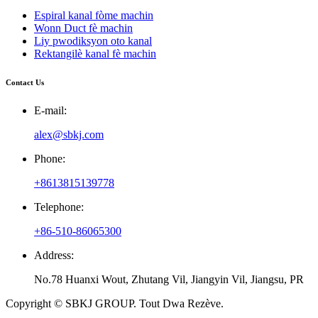
Espiral kanal fòme machin
Wonn Duct fè machin
Liy pwodiksyon oto kanal
Rektangilè kanal fè machin
Contact Us
E-mail:
alex@sbkj.com
Phone:
+8613815139778
Telephone:
+86-510-86065300
Address:
No.78 Huanxi Wout, Zhutang Vil, Jiangyin Vil, Jiangsu, PR
Copyright © SBKJ GROUP. Tout Dwa Rezève.