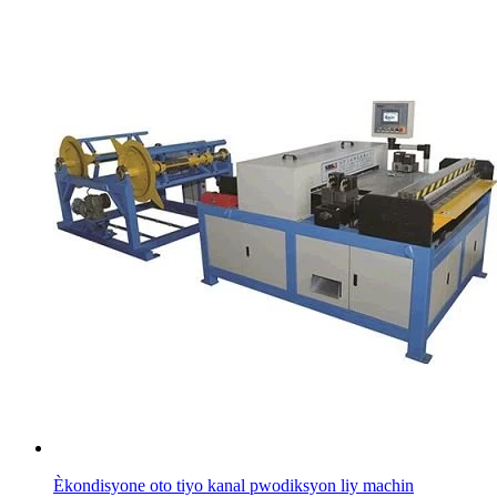
Èkondisyone oto tiyo kanal pwodiksyon liy machin