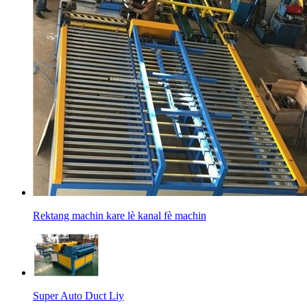
Rektang machin kare lè kanal fè machin
Super Auto Duct Liy