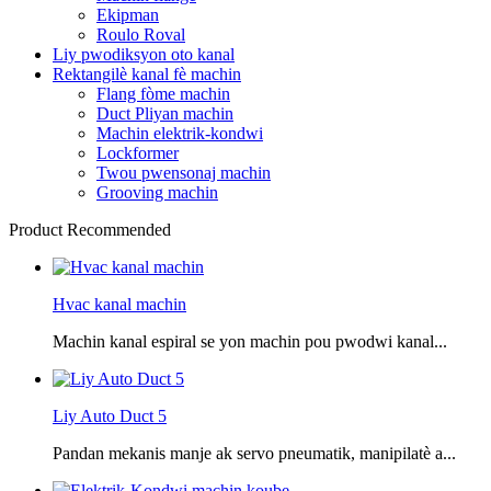
Ekipman
Roulo Roval
Liy pwodiksyon oto kanal
Rektangilè kanal fè machin
Flang fòme machin
Duct Pliyan machin
Machin elektrik-kondwi
Lockformer
Twou pwensonaj machin
Grooving machin
Product Recommended
Hvac kanal machin
Machin kanal espiral se yon machin pou pwodwi kanal...
Liy Auto Duct 5
Pandan mekanis manje ak servo pneumatik, manipilatè a...