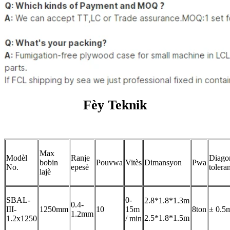
Fèy Teknik
Max
Modèl
Ranje
Diago
bobin
Pouvwa
Vitès
Dimansyon
Pwa
No.
epesè
tolera
lajè
SBAL-
0-
2.8*1.8*1.3m
0.4-
III-
1250mm
10
15m
8ton
± 0.5
1.2mm
2.5*1.8*1.5m
1.2x1250
/ min