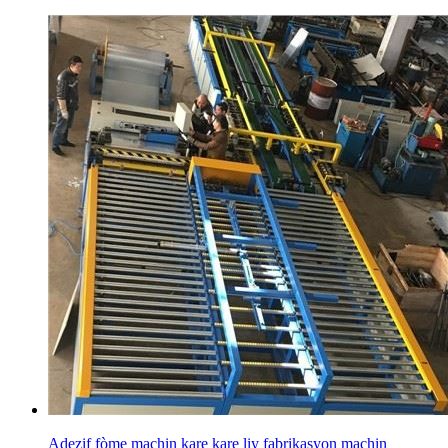
Adezif fòme machin kare kare liy fabrikasyon machin