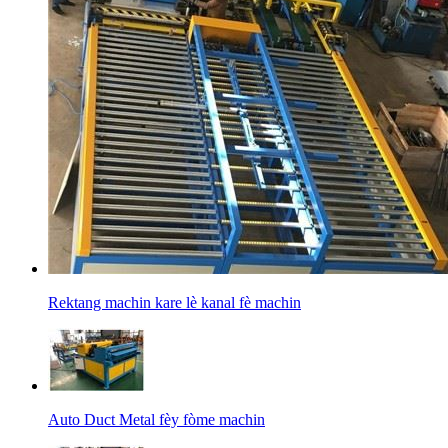
Rektang machin kare lè kanal fè machin
Auto Duct Metal fèy fòme machin