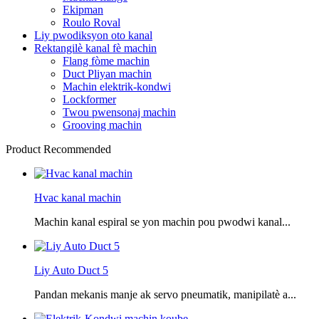
Ekipman
Roulo Roval
Liy pwodiksyon oto kanal
Rektangilè kanal fè machin
Flang fòme machin
Duct Pliyan machin
Machin elektrik-kondwi
Lockformer
Twou pwensonaj machin
Grooving machin
Product Recommended
Hvac kanal machin
Machin kanal espiral se yon machin pou pwodwi kanal...
Liy Auto Duct 5
Pandan mekanis manje ak servo pneumatik, manipilatè a...