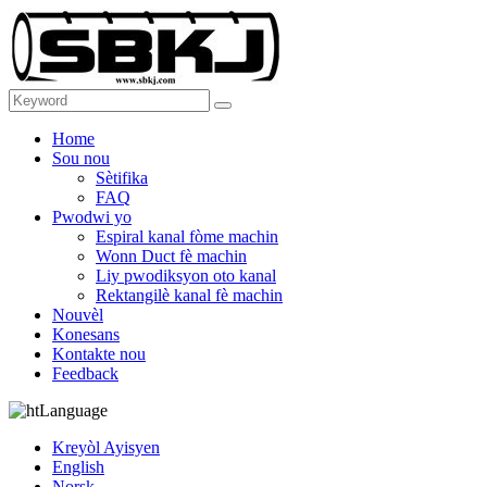
Home
Sou nou
Sètifika
FAQ
Pwodwi yo
Espiral kanal fòme machin
Wonn Duct fè machin
Liy pwodiksyon oto kanal
Rektangilè kanal fè machin
Nouvèl
Konesans
Kontakte nou
Feedback
Language
Kreyòl Ayisyen
English
Norsk