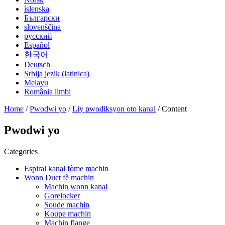
íslenska
Български
slovenščina
русский
Español
한국어
Deutsch
Srbija jezik (latinica)
Melayu
România limbi
Home
/
Pwodwi yo
/
Liy pwodiksyon oto kanal
/ Content
Pwodwi yo
Categories
Espiral kanal fòme machin
Wonn Duct fè machin
Machin wonn kanal
Gorelocker
Soude machin
Koupe machin
Machin flange