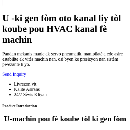
U -ki gen fòm oto kanal liy tòl
koube pou HVAC kanal fè
machin
Pandan mekanis manje ak servo pneumatik, manipilatè a ede asire
estabilite ak vitès machin nan, osi byen ke presizyon nan sistèm
pwezante li yo.
Send Inquiry
Livrezon vit
Kalite Asirans
24/7 Sèvis Kliyan
Product Introduction
U-machin pou fè koube tòl ki gen fòm