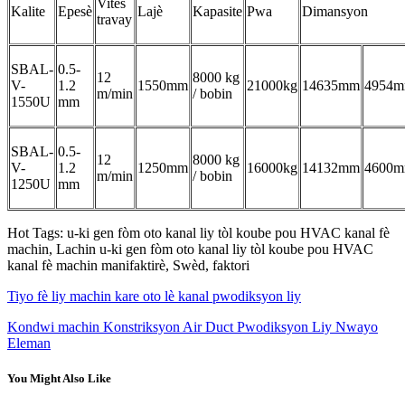
Vitès
Kalite
Epesè
Lajè
Kapasite
Pwa
Dimansyon
travay
SBAL-
0.5-
12
8000 kg
V-
1.2
1550mm
21000kg
14635mm
4954
m/min
/ bobin
1550U
mm
SBAL-
0.5-
12
8000 kg
V-
1.2
1250mm
16000kg
14132mm
4600
m/min
/ bobin
1250U
mm
Hot Tags: u-ki gen fòm oto kanal liy tòl koube pou HVAC kanal fè
machin, Lachin u-ki gen fòm oto kanal liy tòl koube pou HVAC
kanal fè machin manifaktirè, Swèd, faktori
Tiyo fè liy machin kare oto lè kanal pwodiksyon liy
Kondwi machin Konstriksyon Air Duct Pwodiksyon Liy Nwayo
Eleman
You Might Also Like