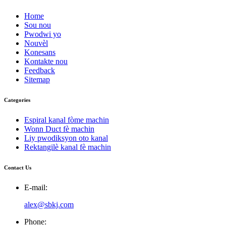
Home
Sou nou
Pwodwi yo
Nouvèl
Konesans
Kontakte nou
Feedback
Sitemap
Categories
Espiral kanal fòme machin
Wonn Duct fè machin
Liy pwodiksyon oto kanal
Rektangilè kanal fè machin
Contact Us
E-mail:
alex@sbkj.com
Phone: