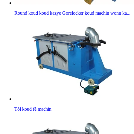
Round koud koud kazye Gorelocker koud machin wonn ka...
Tòl koud fè machin