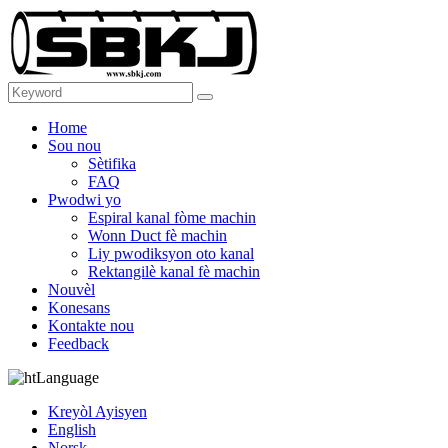
Home
Sou nou
Sètifika
FAQ
Pwodwi yo
Espiral kanal fòme machin
Wonn Duct fè machin
Liy pwodiksyon oto kanal
Rektangilè kanal fè machin
Nouvèl
Konesans
Kontakte nou
Feedback
Language
Kreyòl Ayisyen
English
Norsk