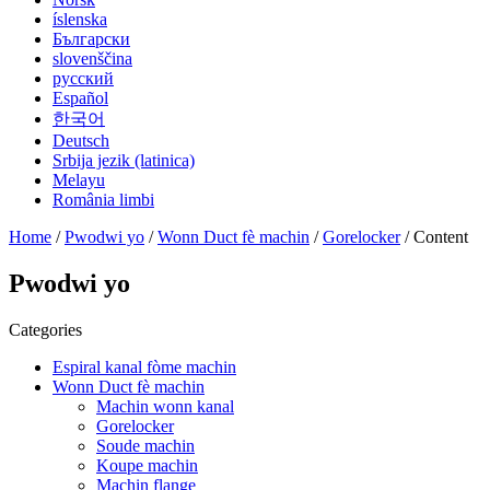
íslenska
Български
slovenščina
русский
Español
한국어
Deutsch
Srbija jezik (latinica)
Melayu
România limbi
Home
/
Pwodwi yo
/
Wonn Duct fè machin
/
Gorelocker
/ Content
Pwodwi yo
Categories
Espiral kanal fòme machin
Wonn Duct fè machin
Machin wonn kanal
Gorelocker
Soude machin
Koupe machin
Machin flange