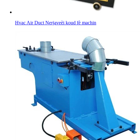
Hvac Air Duct Nerjaveèi koud fè machin