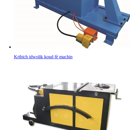
Kribich idwolik koud fè machin