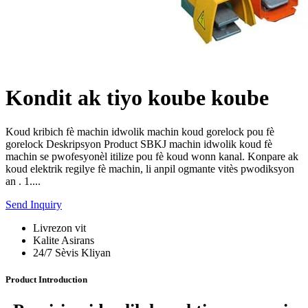
Kondit ak tiyo koube koube
Koud kribich fè machin idwolik machin koud gorelock pou fè
gorelock Deskripsyon Product SBKJ machin idwolik koud fè
machin se pwofesyonèl itilize pou fè koud wonn kanal. Konpare ak
koud elektrik regilye fè machin, li anpil ogmante vitès pwodiksyon
an . 1....
Send Inquiry
Livrezon vit
Kalite Asirans
24/7 Sèvis Kliyan
Product Introduction