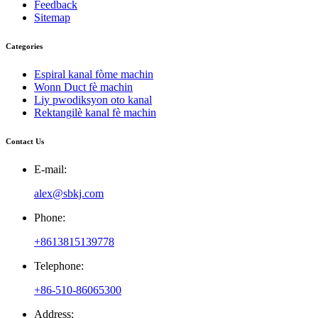
Feedback
Sitemap
Categories
Espiral kanal fòme machin
Wonn Duct fè machin
Liy pwodiksyon oto kanal
Rektangilè kanal fè machin
Contact Us
E-mail:
alex@sbkj.com
Phone:
+8613815139778
Telephone:
+86-510-86065300
Address: