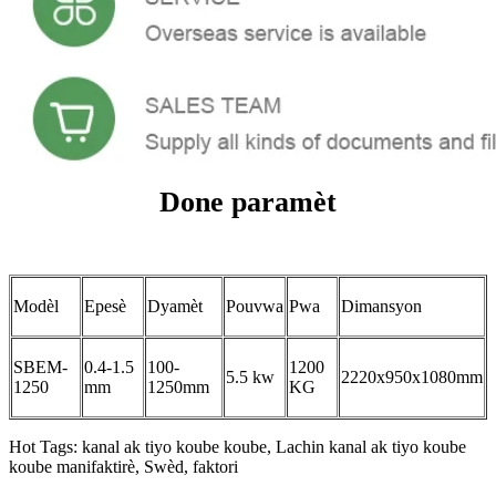
Done paramèt
Modèl
Epesè
Dyamèt
Pouvwa
Pwa
Dimansyon
SBEM-
0.4-1.5
100-
1200
5.5 kw
2220x950x1080mm
1250
mm
1250mm
KG
Hot Tags: kanal ak tiyo koube koube, Lachin kanal ak tiyo koube
koube manifaktirè, Swèd, faktori