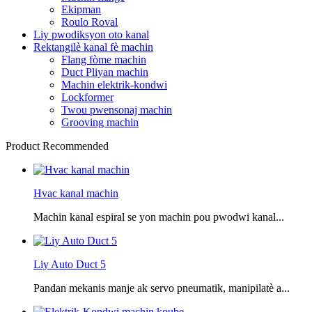
Ekipman
Roulo Roval
Liy pwodiksyon oto kanal
Rektangilè kanal fè machin
Flang fòme machin
Duct Pliyan machin
Machin elektrik-kondwi
Lockformer
Twou pwensonaj machin
Grooving machin
Product Recommended
Hvac kanal machin
Machin kanal espiral se yon machin pou pwodwi kanal...
Liy Auto Duct 5
Pandan mekanis manje ak servo pneumatik, manipilatè a...