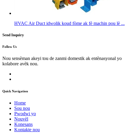
HVAC Air Duct idwolik koud fòme ak fè machin pou lè ...
Send Inquiry
Follow Us
Nou sensèman akeyi tou de zanmi domestik ak entènasyonal yo
kolabore avèk nou.
Quick Navigation
Home
Sou nou
Pwodwi yo
Nouvèl
Konesans
Kontakte nou