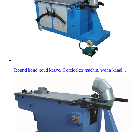
Round koud koud kazye, Gorelocker machin, wonn kanal...