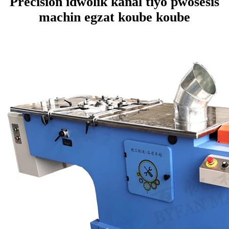
Precision idwolik kanal tiyo pwosesis
machin egzat koube koube