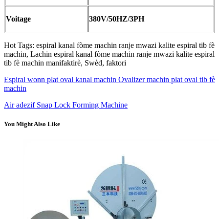
Voitage
380V/50HZ/3PH
Hot Tags: espiral kanal fòme machin ranje mwazi kalite espiral tib fè
machin, Lachin espiral kanal fòme machin ranje mwazi kalite espiral
tib fè machin manifaktirè, Swèd, faktori
Espiral wonn plat oval kanal machin Ovalizer machin plat oval tib fè
machin
Air adezif Snap Lock Forming Machine
You Might Also Like