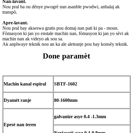
Nan-lavant.
Nou pral ba ou dènye pwogrè nan asanble pwodwi, anbalaj ak
transpò.
Apre-lavant.
Nou pral bay akseswa gratis pou domaj nan pati ki pa - moun.
Fòmasyon ki jan yo enstale machin nan, fòmasyon ki jan yo sèvi ak
machin nan ak videyo ak sou sa.
Ak anplwaye teknik nou an ka ale aletranje pou bay konsèy teknik.
Done paramèt
Machin kanal espiral
SBTF-1602
Dyamèt ranje
80-1600mm
galvanize asye 0.4 -1.3mm
Epesè nan teren
Nerjaveèi asye 0.4-0.8mm