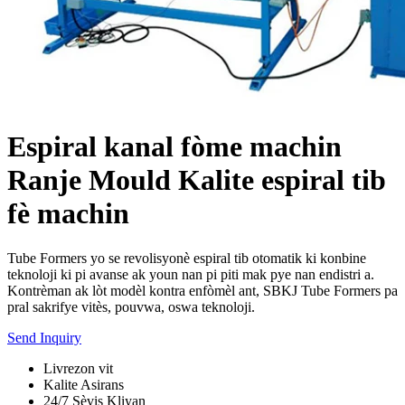
Espiral kanal fòme machin
Ranje Mould Kalite espiral tib
fè machin
Tube Formers yo se revolisyonè espiral tib otomatik ki konbine
teknoloji ki pi avanse ak youn nan pi piti mak pye nan endistri a.
Kontrèman ak lòt modèl kontra enfòmèl ant, SBKJ Tube Formers pa
pral sakrifye vitès, pouvwa, oswa teknoloji.
Send Inquiry
Livrezon vit
Kalite Asirans
24/7 Sèvis Kliyan