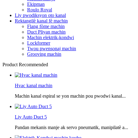
Ekipman
Roulo Roval
Liy pwodiksyon oto kanal
Rektangilè kanal fè machin
Flang fòme machin
Duct Pliyan machin
Machin elektrik-kondwi
Lockformer
Twou pwensonaj machin
Grooving machin
Product Recommended
Hvac kanal machin
Machin kanal espiral se yon machin pou pwodwi kanal...
Liy Auto Duct 5
Pandan mekanis manje ak servo pneumatik, manipilatè a...