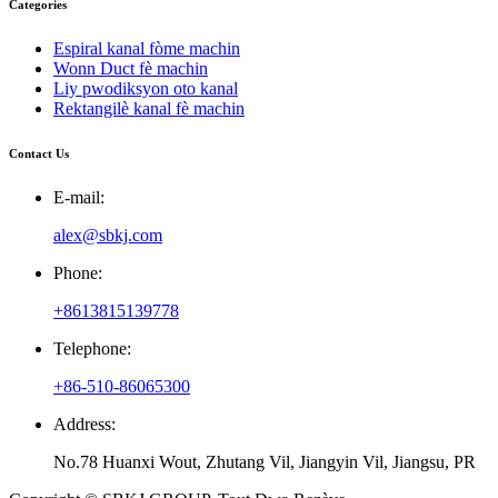
Categories
Espiral kanal fòme machin
Wonn Duct fè machin
Liy pwodiksyon oto kanal
Rektangilè kanal fè machin
Contact Us
E-mail:
alex@sbkj.com
Phone:
+8613815139778
Telephone:
+86-510-86065300
Address:
No.78 Huanxi Wout, Zhutang Vil, Jiangyin Vil, Jiangsu, PR