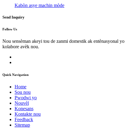
Kabòn asye machin mòde
Send Inquiry
Follow Us
Nou sensèman akeyi tou de zanmi domestik ak entènasyonal yo
kolabore avèk nou.
Quick Navigation
Home
Sou nou
Pwodwi yo
Nouvèl
Konesans
Kontakte nou
Feedback
Sitemap