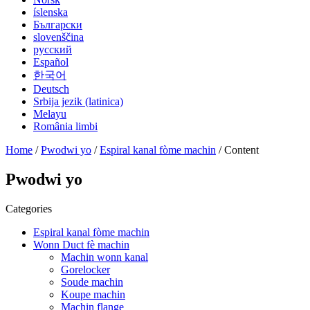
íslenska
Български
slovenščina
русский
Español
한국어
Deutsch
Srbija jezik (latinica)
Melayu
România limbi
Home
/
Pwodwi yo
/
Espiral kanal fòme machin
/ Content
Pwodwi yo
Categories
Espiral kanal fòme machin
Wonn Duct fè machin
Machin wonn kanal
Gorelocker
Soude machin
Koupe machin
Machin flange