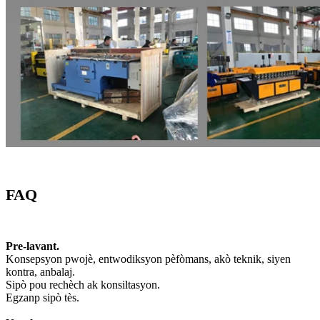
FAQ
Pre-lavant.
Konsepsyon pwojè, entwodiksyon pèfòmans, akò teknik, siyen
kontra, anbalaj.
Sipò pou rechèch ak konsiltasyon.
Egzanp sipò tès.