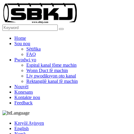
Home
Sou nou
Sètifika
FAQ
Pwodwi yo
Espiral kanal fòme machin
Wonn Duct fè machin
Liy pwodiksyon oto kanal
Rektangilè kanal fè machin
Nouvèl
Konesans
Kontakte nou
Feedback
Language
Kreyòl Ayisyen
English
Norsk