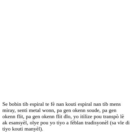
Se bobin tib espiral te fè nan kouti espiral nan tib mens
miray, senti metal wonn, pa gen okenn soude, pa gen
okenn flit, pa gen okenn flit dlo, yo itilize pou transpò lè
ak esansyèl, olye pou yo tiyo a fèblan tradisyonèl (sa vle di
tiyo kouti manyèl).