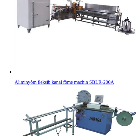
Aliminyòm fleksib kanal fòme machin SBLR-200A