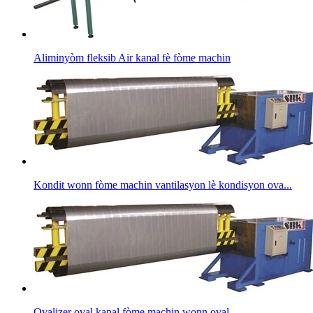
Aliminyòm fleksib Air kanal fè fòme machin
Kondit wonn fòme machin vantilasyon lè kondisyon ova...
Ovalizer oval kanal fòme machin wonn oval