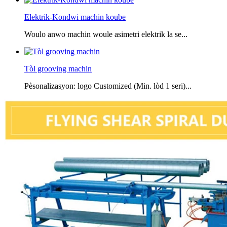
Elektrik-Kondwi machin koube
Woulo anwo machin woule asimetri elektrik la se...
Tòl grooving machin
Pèsonalizasyon: logo Customized (Min. lòd 1 seri)...