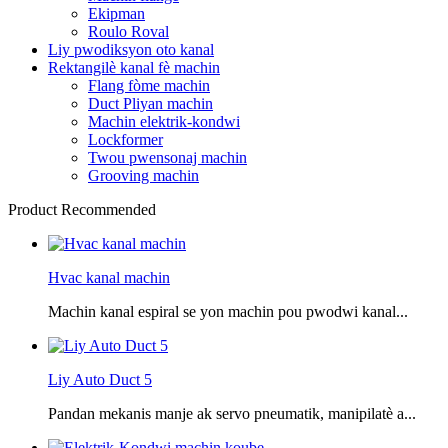
Ekipman
Roulo Roval
Liy pwodiksyon oto kanal
Rektangilè kanal fè machin
Flang fòme machin
Duct Pliyan machin
Machin elektrik-kondwi
Lockformer
Twou pwensonaj machin
Grooving machin
Product Recommended
Hvac kanal machin
Machin kanal espiral se yon machin pou pwodwi kanal...
Liy Auto Duct 5
Pandan mekanis manje ak servo pneumatik, manipilatè a...