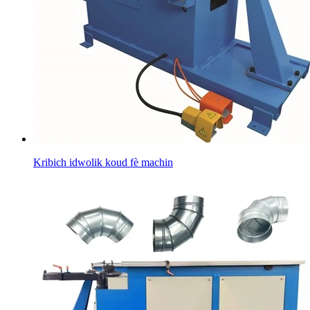
Kribich idwolik koud fè machin