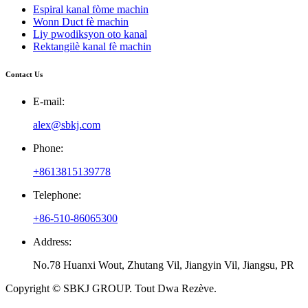
Espiral kanal fòme machin
Wonn Duct fè machin
Liy pwodiksyon oto kanal
Rektangilè kanal fè machin
Contact Us
E-mail:
alex@sbkj.com
Phone:
+8613815139778
Telephone:
+86-510-86065300
Address:
No.78 Huanxi Wout, Zhutang Vil, Jiangyin Vil, Jiangsu, PR
Copyright © SBKJ GROUP. Tout Dwa Rezève.