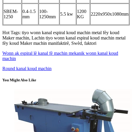
SBEM-
0.4-1.5
100-
1200
5.5 kw
2220x950x1080mm
1250
mm
1250mm
KG
Hot Tags: tiyo wonn kanal espiral koud machin metal fèy koud
Maker machin, Lachin tiyo wonn kanal espiral koud machin metal
fèy koud Maker machin manifaktirè, Swèd, faktori
Wonn ak espiral lè kanal fè machin mekanik wonn kanal koud
machin
Round kanal koud machin
You Might Also Like