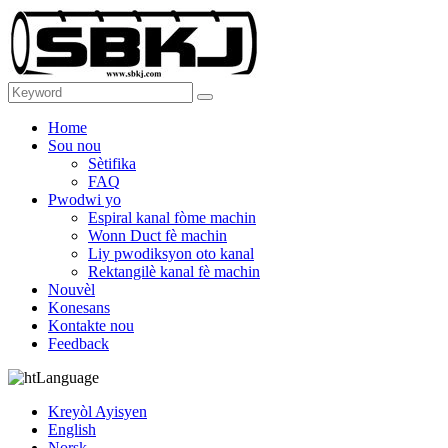
Home
Sou nou
Sètifika
FAQ
Pwodwi yo
Espiral kanal fòme machin
Wonn Duct fè machin
Liy pwodiksyon oto kanal
Rektangilè kanal fè machin
Nouvèl
Konesans
Kontakte nou
Feedback
Language
Kreyòl Ayisyen
English
Norsk