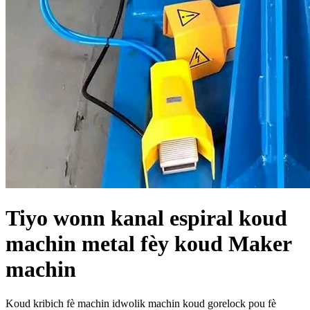
Tiyo wonn kanal espiral koud
machin metal fèy koud Maker
machin
Koud kribich fè machin idwolik machin koud gorelock pou fè