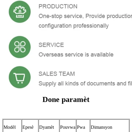
Done paramèt
Modèl
Epesè
Dyamèt
Pouvwa
Pwa
Dimansyon