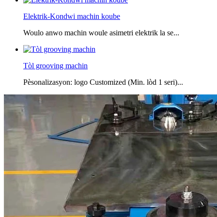
Elektrik-Kondwi machin koube
Woulo anwo machin woule asimetri elektrik la se...
Tòl grooving machin
Pèsonalizasyon: logo Customized (Min. lòd 1 seri)...