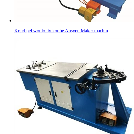
Koud pèl woulo liv koube Ansyen Maker machin