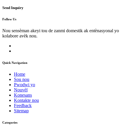
Send Inquiry
Follow Us
Nou sensèman akeyi tou de zanmi domestik ak entènasyonal yo
kolabore avèk nou.
Quick Navigation
Home
Sou nou
Pwodwi yo
Nouvèl
Konesans
Kontakte nou
Feedback
Sitemap
Categories