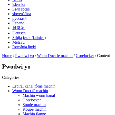
íslenska
Български
slovenščina
русский
Español
한국어
Deutsch
Srbija jezik (latinica)
Melayu
România limbi
Home
/
Pwodwi yo
/
Wonn Duct fè machin
/
Gorelocker
/ Content
Pwodwi yo
Categories
Espiral kanal fòme machin
Wonn Duct fè machin
Machin wonn kanal
Gorelocker
Soude machin
Koupe machin
Machin flange