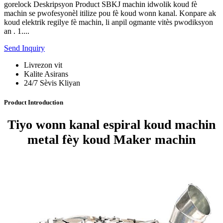
gorelock Deskripsyon Product SBKJ machin idwolik koud fè
machin se pwofesyonèl itilize pou fè koud wonn kanal. Konpare ak
koud elektrik regilye fè machin, li anpil ogmante vitès pwodiksyon
an . 1....
Send Inquiry
Livrezon vit
Kalite Asirans
24/7 Sèvis Kliyan
Product Introduction
Tiyo wonn kanal espiral koud machin
metal fèy koud Maker machin